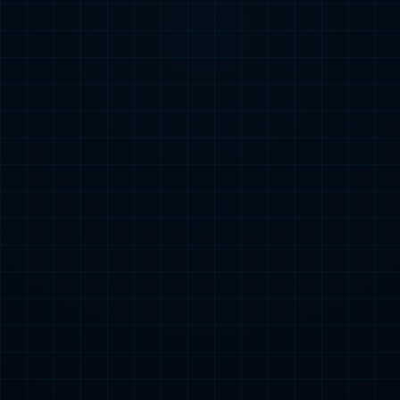
国、亚运会女篮冠军队员王丽丽；也有在幕后默默耕耘、培育
人的功勋教练——培养了多位亚洲冠军的帆板教练员陈哲；还
战绩彪炳、转型后继续在体育领域作贡献的名将——乒乓球大
贯得主、现任亚奥理事会运动员委员会主席丁宁、跳水10米跳
奥运“双冠王”田亮。6人分别高擎象征三亚三角梅、南海波涛与
椰风海韵的亚沙火炬，并肩跑向主火炬台。
6名火炬手从事的体育项目涵盖帆船、攀岩、三人篮球、帆
板、乒乓球、跳水，融合了运动员、教练员、体育官员等多种
份，既有体坛老将，也有中坚力量和青春一代，6人串联起辉煌
的过去、奋进的现在与可期的未来。他们的并肩而行，是亚洲
育大家庭团结、传承与共享的最佳象征。
“当得知自己将以运动员代表身份，担任三亚亚沙会开幕式
火炬手时，内心满是荣幸与期待。”龙见国说。近年来他不断取
得佳绩，多次在世界杯赛事中夺冠，2025年他更是斩获世运会
金、世锦赛冠军。本届亚沙会，他将全力以赴为国而战，在赛
展现“中国速度”。“当我们6名火炬手在万众瞩目之下共同点燃
沙会圣火，这一刻我深刻明白，自己肩负的早已不只是个人荣
耀，更是国家的形象与荣光。”龙见国说。
王丽丽曾在雅加达亚运会随中国女篮队出征并一举夺魁，