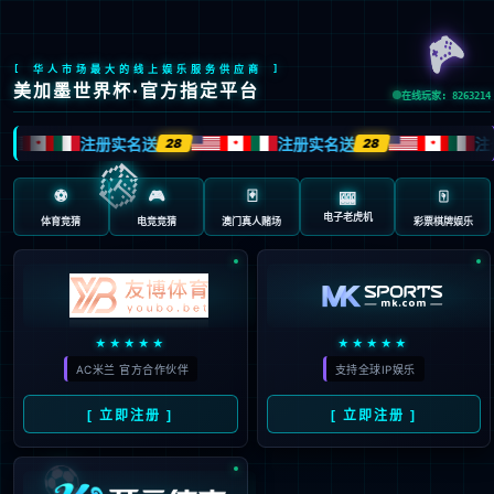
首页
协会公告
体育产业
体育要闻
全民健身
竞技体育
地方体育
政策法规
新闻中心
视频
图片