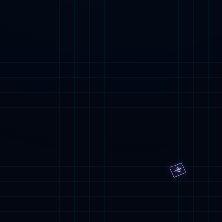
次她将再次披上战袍，在女子三人篮球赛场勇往直前。“担任火
炬手是对自己和球队莫大的认可，我倍感荣幸。”王丽丽表示，
她目前是天津大学体育部的一名教师，对体育的传承有了更深
的体会。对于亚沙会比赛，王丽丽充满期待：“我们必将全力以
赴，认真对待每一个对手，将中国三人篮球队的拼搏精神展现
亚沙会赛场上。”
引海之韵，燃梦之火。友谊与梦想在碧海金沙间汇聚。这
刻，闪耀在天涯海角的不仅是体育的火焰，更是亚洲青年团结
活力与共同追求美好未来的光芒。一场融合体育竞技、文化交
与绿色发展的亚洲盛会正在海南自由贸易港开启崭新篇章。
(中国体育报前方报道组）
编校：董安
审核：张素琦
- - - -
© 2003-2026 All-China Sports Federation Website. All rights
reserved.
JDB电子夺宝官网网版权所有
网上传播视听节目许可证 发证机关：国家广播电影电视总局
本网站由JDB电子夺宝官网(北京)信息技术有限公司提供制作及
技术支持