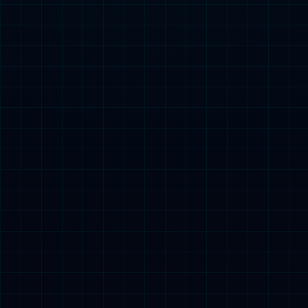
续性。
石家庄马拉松吸引3.5万人参赛，省外选手占比69%。通过
优秀运动员效应和举办配套博览会，带动综合消费5.06亿元；
台小车神赛事吸引全国近500组家庭参赛，形成“以赛聚家庭、
家庭带消费”的良好效应；“狮城荣耀沧州擂”公开赛利用“武术
乡”的底蕴，将职业选手与民间爱好者结合，让赛事回归群众，
既降低了办赛成本，又增加了观赏性和参与度；霸州中式台球
索出“产赛融合+城乡联动”的路子，将台球企业与乡镇联动，解
决赛事资金问题的同时还直接拉动了地方特色产业的发展。
随着赛事进景区、进商圈的常态化，以及赛事体系的进一
完善和办赛模式的持续创新，河北体育赛事有望在保持规模稳
的同时，进一步挖掘消费潜力，为区域经济发展提供更持久的
力。
(张昕）
编校：邱健
审核：张素琦
- - - -
© 2003-2026 All-China Sports Federation Website. All rights