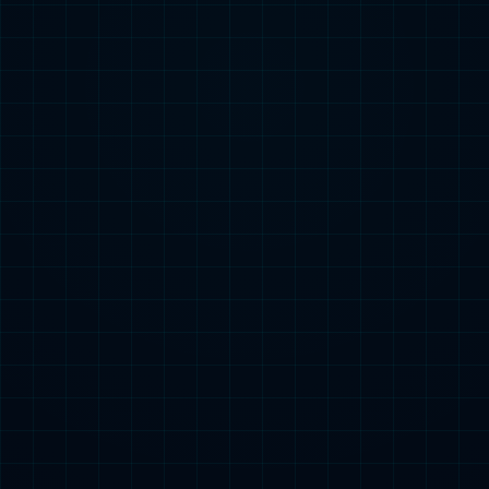
元，直接带动消费4.1亿元，占比虽小，但对餐饮、住宿、交
通、旅游等周边产业的拉动作用巨大。同时，一季度还创造就
岗位21709个，产生税收1.6亿元，这更在深层次上提升了城市
软实力和居民的幸福感。
其次，区域联动效应增强。一季度省外参与人数51.17万
人，其中京津地区占比近半，有24.94万人。随着京津冀协同发
展的深入，河北作为京津居民“周末运动休闲”的重要目的地，
育赛事成为连接三地人流、物流、信息流的纽带。
赛事效益的提升，源于供给端的结构调整。一季度河北赛
供给呈现出两个明显的趋势：一是户外化，二是时尚化。
户外运动赛事成为主流。全省举办路跑、骑行、航空、冰
等户外赛事286场，同比增长45.92%。这类赛事门槛低、参与
广，更符合大众的健身休闲需求。
新兴时尚项目增长迅速。激光跑、匹克球等新兴赛事举办5
场，同比增长131.82%。这表明，赛事主办方正积极调整项目
库，从传统的竞技体育向更受年轻人欢迎的潮流体育转变。
一季度的几场标志性赛事，也是河北各地在“体文旅商”融
上的务实探索，不再单纯追求场面的宏大，而更注重模式的可