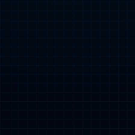
带动7元周边消费)。首轮，深圳关联消费超2000万元，外地观众
400多名球迷包车赴广州客场，形成“观赛+交通+餐饮+住宿”闭
球协会会长杜锋表示：“广东省城市篮球联赛的举办，既拉动当地
城市精神。”杜锋道出了“粤BA”的另一重意义“体育赛事正成
前周末要么宅家，要么逛商圈，现在多了一个选择，哪怕不看球，
我们的特产和文化，比如湛江的生蚝、茂名的荔枝，借着粤BA
” 为核心理念，坚持 “体育回归群众、赛事融入城市”，打造广