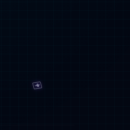
占25%、过夜率62%，清远单场直接带动消费约900万元，东莞
环。广州2000多家餐厅、深圳160多家商户、佛山238家餐饮、
的经济消费和场地使用，同时弘扬广东篮球精神，传承‘小快
为城市生活的一部分”。
去场馆周边的市集逛逛、吃点小吃，也很开心”，认为赛事丰富
出圈，特别好。”
东群众体育金名片，服务体育强省建设与高质量发展。南粤人民以