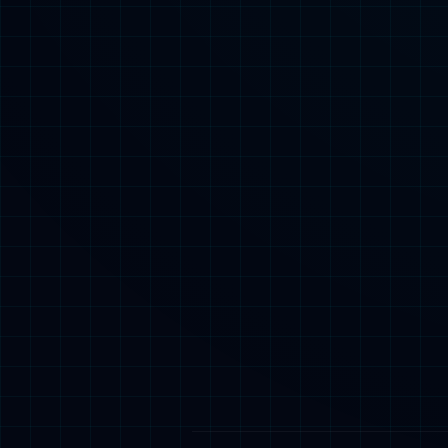
气+年轻化”的标志性亮点之一，广受好评。
相关经济专家测算，“粤BA”整体投入产出比约1比7(每投1元
酒店出租率增加至9成、景区客流同比提升20%。中山则跨城拉动，
韶关60多家商户同步折扣。
擦亮金名片 扬南粤精神
“粤BA”已进行了三轮角逐，目前风靡南粤大地。广东省篮
灵’技术特点和敢打敢拼、永不言弃的优良作风，让篮球文化融入
佛山市民小余表示，“粤BA”让周末的城市更有活力，“以
了群众的精神文化生活。
湛江球迷小周说：“通过赛事，更多人了解我们的城市，知道
主办方相关负责人表示，“粤BA”以 “一战城名，粤战粤勇
同频共振，弘扬“敢为人先、勇立潮头”的精神。
(黄心豪）
编校：邱健
审核：张素琦