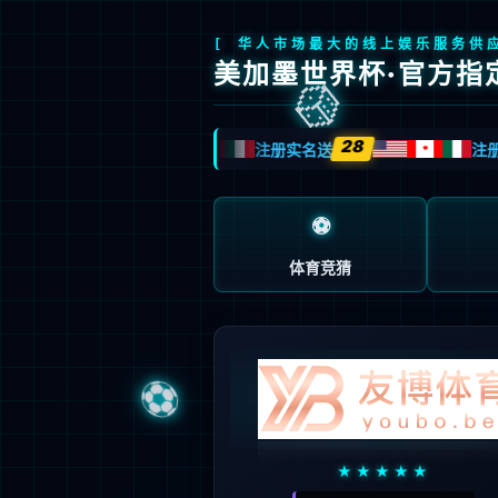
首页
协会公告
体育产业
体育要闻
全民健身
竞技体育
地方体育
政策法规
新闻中心
视频
图片