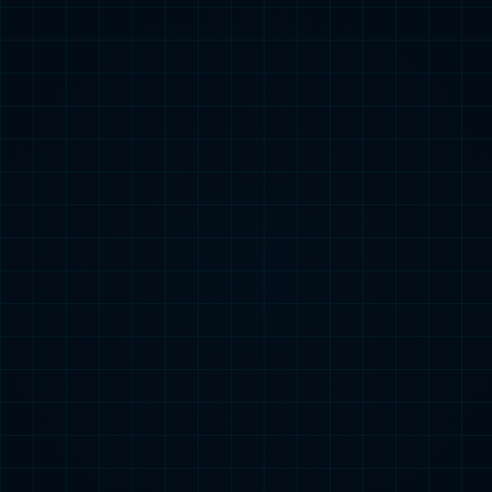
人才培养和地域文化展示的多元路径，生动展现了新时代我国
众“三大球”蓬勃发展的良好态势。
2025年群众“三大球”精品赛事案例名单已在国家体育总局
网、全民健身微信公众号等平台公布。为充分发挥优秀案例的
范引领作用，国家体育总局群体司将持续跟踪过往推荐案例，
点挖掘并广泛宣传具有典型推广价值的优秀成果，全面展示各
赛事开展的精彩实践与工作成效，为各地推进群众“三大球”工
提供可复制、可推广的实践范本与决策参考。
2025年群众“三大球”精品赛事案例名单
(一)足球(10个)
1.河北省五人制足球超级联赛
2.内蒙古自治区足球超级联赛