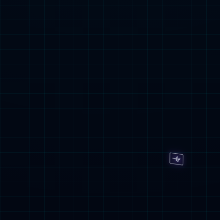
4.福建省龙岩市城市篮球联赛
5.山东省潍坊市“和美家园”乡村(社区)“村 BA”篮球赛
6.山东省济宁市篮球联赛
7.山东省临沂市红色沂蒙“城 BA”篮球联赛
8.河南省焦作市篮球文化节
9.湖北省恩施土家族苗族自治州“恩BA”篮球赛
10.湖南省篮球联赛
11.广东省云浮市云安区“百千万工程”“村BA”篮球赛
12.四川省广元市青川县青川三人“坝坝篮球”擂台赛
13.青海省冬春季“青 BA”群众篮球联赛
14.宁夏回族自治区农民篮球争霸赛
15.新疆维吾尔自治区乌鲁木齐市天山区3V3街头篮球联赛