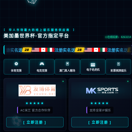
首页
协会公告
体育产业
体育要闻
全民健身
竞技体育
地方体育
政策法规
新闻中心
视频
图片