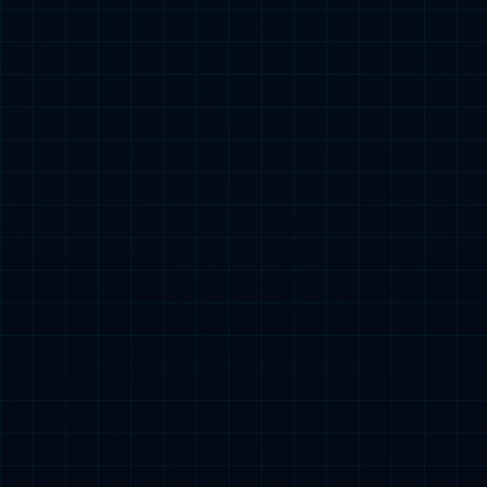
3.辽宁省锦州市黑山县乡镇足球超级联赛
4.江苏省城市足球联赛
5.广东省梅州市李惠堂杯五人足球争霸赛
6.广东省吴川市“吴川杯”足球比赛
7.四川省“银杏杯”成都城市乡村8人制足球赛
8.西藏自治区山南市“石榴籽”杯草原足球邀请赛
9.宁夏回族自治区足球协会三级联赛
10.新疆维吾尔自治区“阿图什杯”足球邀请赛
(二)篮球(15个)
1.河北省石家庄市篮球联赛
2.山西省男子篮球超级联赛
3.福建省和美乡村篮球大赛