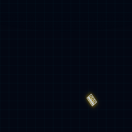
(三)排球(5个)
1.内蒙古自治区“大地流彩”和美乡村农牧民气排球比赛
2.吉林省全国气排球精英邀请赛
3.河南省女子排球城市联赛
4.湖南省“女排魂・中国梦”气排球湖湘行系列活动
5.海南省“九九杯”乡镇排球联赛
编校：邱健
审核：朱心仪
- - - -
© 2003-2026 All-China Sports Federation Website. All rights
reserved.
JDB电子夺宝官网网版权所有
网上传播视听节目许可证 发证机关：国家广播电影电视总局
本网站由JDB电子夺宝官网(北京)信息技术有限公司提供制作及
技术支持
客服及报障电话：
010-67158866-800
联系邮箱：
tizongwork@sports.cn