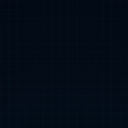
自主申报，最终共征集到317个有效案例，申报数量创历年新
高，展示出各地群众“三大球”发展的蓬勃活力。
体育总局群体司会同中国足球协会、中国篮球协会、体育
局排球运动管理中心等单位开展评审工作。过程中严格按照评
要求，参考线上点赞结果形成候选案例，并邀请相关项目管理
位、行业专家、媒体专家等组成专家组，从候选案例中推选出
众“三大球”精品赛事案例初步名单。对于入选的精品赛事案例
充分考察了赛风赛纪问题，对于发生较为严重的赛风赛纪等方
问题的案例不纳入精品案例。
本次推荐的30个群众“三大球”精品赛事案例，立足基层、
近群众，兼具地域、民族与乡村特色，在赛事组织、群众参与
文化传播、体旅融合等方面成效显著，具有较强的示范性、推
性与可持续性。按项目划分，足球10个、篮球15个、排球5个，
覆盖全国18个省、自治区、直辖市。这些赛事既完善了城市联
体系建设，又深耕乡村体育与民族体育领域，打通了群众参与