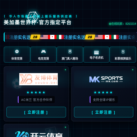
首页
协会公告
体育产业
体育要闻
全民健身
竞技体育
地方体育
政策法规
新闻中心
视频
图片
更多
协会列表