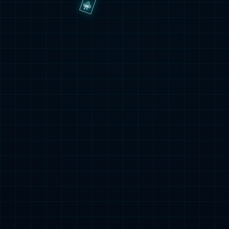
男橄国家队合影
泥地橄榄球比赛
2024亚洲7人制橄榄球
2024巴黎奥运会精彩集锦
全国触式橄榄球比赛
2024年全国射箭总决赛
全国室外射箭锦标赛（公
全国射箭U14、U16锦标赛
江伊婷/吕健林获铜牌
王鑫杰获25米手枪速射铜牌