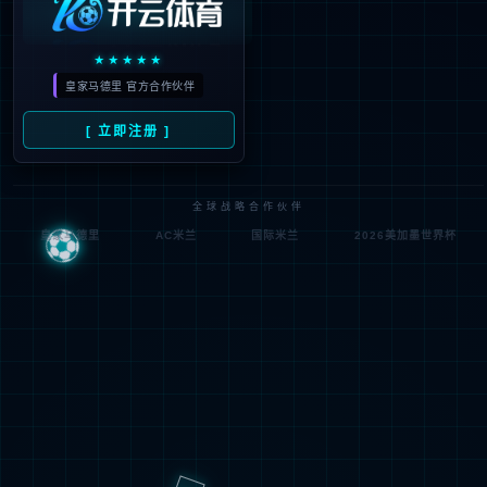
击剑
手球
摔跤
冰球
滑冰
滑雪
象棋
围棋
桥牌
毽球
藤球
健美
国际象
体育舞蹈
软式网球
钓鱼
体育记者协会
体总网
>
精彩图片
>
U20亚洲女子橄榄球锦标赛
第十五届全运会7人制橄榄
成都世运会女子腰旗橄榄
杭州第21届运动会腰旗橄榄
U系列15人制橄榄球锦标赛
腰旗橄榄球国家队集训
女橄国家队合影